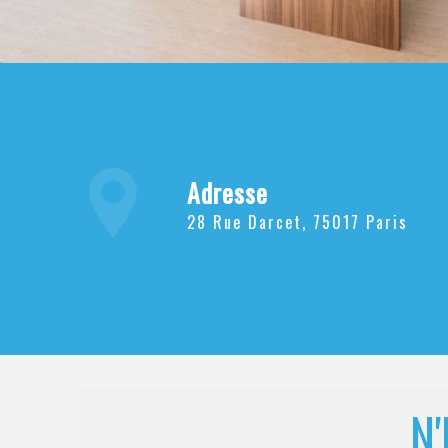
Adresse
28 Rue Darcet, 75017 Paris
N'