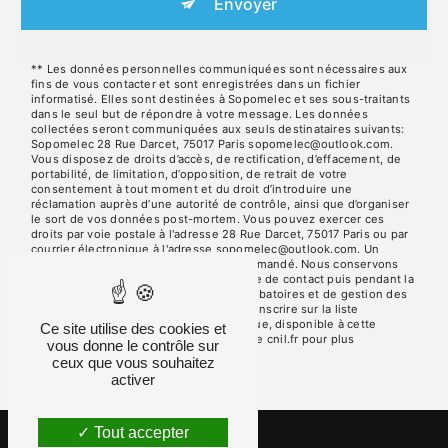
Envoyer
** Les données personnelles communiquées sont nécessaires aux
fins de vous contacter et sont enregistrées dans un fichier
informatisé. Elles sont destinées à Sopomelec et ses sous-traitants
dans le seul but de répondre à votre message. Les données
collectées seront communiquées aux seuls destinataires suivants:
Sopomelec 28 Rue Darcet, 75017 Paris sopomelec@outlook.com.
Vous disposez de droits d’accès, de rectification, d’effacement, de
portabilité, de limitation, d’opposition, de retrait de votre
consentement à tout moment et du droit d’introduire une
réclamation auprès d’une autorité de contrôle, ainsi que d’organiser
le sort de vos données post-mortem. Vous pouvez exercer ces
droits par voie postale à l'adresse 28 Rue Darcet, 75017 Paris ou par
courrier électronique à l'adresse sopomelec@outlook.com. Un
justificatif d'identité pourra vous être demandé. Nous conservons
vos données pendant la période de prise de contact puis pendant la
durée de prescription légale aux fins probatoires et de gestion des
contentieux. Vous avez le droit de vous inscrire sur la liste
d'opposition au démarchage téléphonique, disponible à cette
Ce site utilise des cookies et
adresse:
Bloctel.gouv.fr
. Consultez le site cnil.fr pour plus
vous donne le contrôle sur
d’informations sur vos droits.
ceux que vous souhaitez
activer
Tout accepter