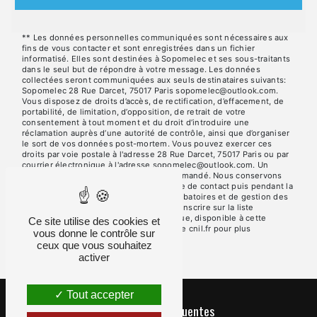
** Les données personnelles communiquées sont nécessaires aux
fins de vous contacter et sont enregistrées dans un fichier
informatisé. Elles sont destinées à Sopomelec et ses sous-traitants
dans le seul but de répondre à votre message. Les données
collectées seront communiquées aux seuls destinataires suivants:
Sopomelec 28 Rue Darcet, 75017 Paris sopomelec@outlook.com.
Vous disposez de droits d’accès, de rectification, d’effacement, de
portabilité, de limitation, d’opposition, de retrait de votre
consentement à tout moment et du droit d’introduire une
réclamation auprès d’une autorité de contrôle, ainsi que d’organiser
le sort de vos données post-mortem. Vous pouvez exercer ces
droits par voie postale à l'adresse 28 Rue Darcet, 75017 Paris ou par
courrier électronique à l'adresse sopomelec@outlook.com. Un
justificatif d'identité pourra vous être demandé. Nous conservons
vos données pendant la période de prise de contact puis pendant la
durée de prescription légale aux fins probatoires et de gestion des
contentieux. Vous avez le droit de vous inscrire sur la liste
d'opposition au démarchage téléphonique, disponible à cette
Ce site utilise des cookies et
adresse:
Bloctel.gouv.fr
. Consultez le site cnil.fr pour plus
vous donne le contrôle sur
d’informations sur vos droits.
ceux que vous souhaitez
activer
Tout accepter
Recherches fréquentes