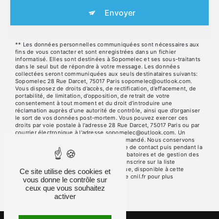
Envoyer
** Les données personnelles communiquées sont nécessaires aux
fins de vous contacter et sont enregistrées dans un fichier
informatisé. Elles sont destinées à Sopomelec et ses sous-traitants
dans le seul but de répondre à votre message. Les données
collectées seront communiquées aux seuls destinataires suivants:
Sopomelec 28 Rue Darcet, 75017 Paris sopomelec@outlook.com.
Vous disposez de droits d’accès, de rectification, d’effacement, de
portabilité, de limitation, d’opposition, de retrait de votre
consentement à tout moment et du droit d’introduire une
réclamation auprès d’une autorité de contrôle, ainsi que d’organiser
le sort de vos données post-mortem. Vous pouvez exercer ces
droits par voie postale à l'adresse 28 Rue Darcet, 75017 Paris ou par
courrier électronique à l'adresse sopomelec@outlook.com. Un
justificatif d'identité pourra vous être demandé. Nous conservons
vos données pendant la période de prise de contact puis pendant la
durée de prescription légale aux fins probatoires et de gestion des
contentieux. Vous avez le droit de vous inscrire sur la liste
d'opposition au démarchage téléphonique, disponible à cette
Ce site utilise des cookies et
adresse:
Bloctel.gouv.fr
. Consultez le site cnil.fr pour plus
vous donne le contrôle sur
d’informations sur vos droits.
ceux que vous souhaitez
activer