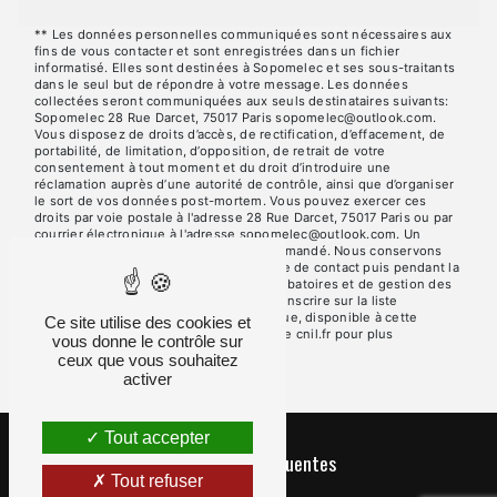
** Les données personnelles communiquées sont nécessaires aux
fins de vous contacter et sont enregistrées dans un fichier
informatisé. Elles sont destinées à Sopomelec et ses sous-traitants
dans le seul but de répondre à votre message. Les données
collectées seront communiquées aux seuls destinataires suivants:
Sopomelec 28 Rue Darcet, 75017 Paris sopomelec@outlook.com.
Vous disposez de droits d’accès, de rectification, d’effacement, de
portabilité, de limitation, d’opposition, de retrait de votre
consentement à tout moment et du droit d’introduire une
réclamation auprès d’une autorité de contrôle, ainsi que d’organiser
le sort de vos données post-mortem. Vous pouvez exercer ces
droits par voie postale à l'adresse 28 Rue Darcet, 75017 Paris ou par
courrier électronique à l'adresse sopomelec@outlook.com. Un
justificatif d'identité pourra vous être demandé. Nous conservons
vos données pendant la période de prise de contact puis pendant la
durée de prescription légale aux fins probatoires et de gestion des
contentieux. Vous avez le droit de vous inscrire sur la liste
d'opposition au démarchage téléphonique, disponible à cette
Ce site utilise des cookies et
adresse:
Bloctel.gouv.fr
. Consultez le site cnil.fr pour plus
vous donne le contrôle sur
d’informations sur vos droits.
ceux que vous souhaitez
activer
Tout accepter
Recherches fréquentes
Tout refuser