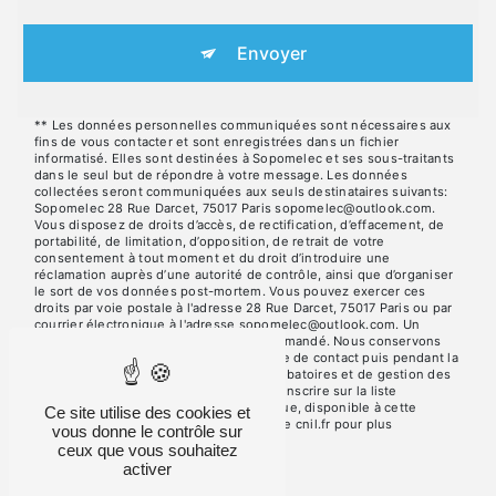
Envoyer
** Les données personnelles communiquées sont nécessaires aux
fins de vous contacter et sont enregistrées dans un fichier
informatisé. Elles sont destinées à Sopomelec et ses sous-traitants
dans le seul but de répondre à votre message. Les données
collectées seront communiquées aux seuls destinataires suivants:
Sopomelec 28 Rue Darcet, 75017 Paris sopomelec@outlook.com.
Vous disposez de droits d’accès, de rectification, d’effacement, de
portabilité, de limitation, d’opposition, de retrait de votre
consentement à tout moment et du droit d’introduire une
réclamation auprès d’une autorité de contrôle, ainsi que d’organiser
le sort de vos données post-mortem. Vous pouvez exercer ces
droits par voie postale à l'adresse 28 Rue Darcet, 75017 Paris ou par
courrier électronique à l'adresse sopomelec@outlook.com. Un
justificatif d'identité pourra vous être demandé. Nous conservons
vos données pendant la période de prise de contact puis pendant la
durée de prescription légale aux fins probatoires et de gestion des
contentieux. Vous avez le droit de vous inscrire sur la liste
d'opposition au démarchage téléphonique, disponible à cette
Ce site utilise des cookies et
adresse:
Bloctel.gouv.fr
. Consultez le site cnil.fr pour plus
vous donne le contrôle sur
d’informations sur vos droits.
ceux que vous souhaitez
activer