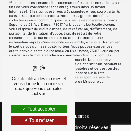
** Les données personnelles communiquées sont nécessaires aux
fins de vous contacter et sont enregistrées dans un fichier
informatisé. Elles sont destinées à Sopomelec et ses sous-traitants
dans le seul but de répondre à votre message. Les données
collectées seront communiquées aux seuls destinataires suivants:
Sopomelec 28 Rue Darcet, 75017 Paris sopomelec@outlook.com.
Vous disposez de droits d’accès, de rectification, d’effacement, de
portabilité, de limitation, d’opposition, de retrait de votre
consentement à tout moment et du droit d’introduire une
réclamation auprès d’une autorité de contrôle, ainsi que d’organiser
le sort de vos données post-mortem. Vous pouvez exercer ces
droits par voie postale à l'adresse 28 Rue Darcet, 75017 Paris ou par
courrier électronique à l'adresse sopomelec@outlook.com. Un
justificatif d'identité pourra vous être demandé. Nous conservons
vos données pendant la période de prise de contact puis pendant la
durée de prescription légale aux fins probatoires et de gestion des
contentieux. Vous avez le droit de vous inscrire sur la liste
d'opposition au démarchage téléphonique, disponible à cette
Ce site utilise des cookies et
adresse:
Bloctel.gouv.fr
. Consultez le site cnil.fr pour plus
vous donne le contrôle sur
d’informations sur vos droits.
ceux que vous souhaitez
activer
Tout accepter
Recherches fréquentes
Tout refuser
©
Vistalid
- 2026 - Tous droits réservés -