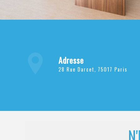
Adresse
28 Rue Darcet, 75017 Paris
N'