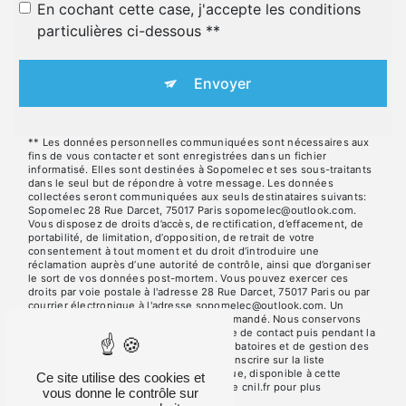
En cochant cette case, j'accepte les conditions
particulières ci-dessous **
Envoyer
** Les données personnelles communiquées sont nécessaires aux
fins de vous contacter et sont enregistrées dans un fichier
informatisé. Elles sont destinées à Sopomelec et ses sous-traitants
dans le seul but de répondre à votre message. Les données
collectées seront communiquées aux seuls destinataires suivants:
Sopomelec 28 Rue Darcet, 75017 Paris sopomelec@outlook.com.
Vous disposez de droits d’accès, de rectification, d’effacement, de
portabilité, de limitation, d’opposition, de retrait de votre
consentement à tout moment et du droit d’introduire une
réclamation auprès d’une autorité de contrôle, ainsi que d’organiser
le sort de vos données post-mortem. Vous pouvez exercer ces
droits par voie postale à l'adresse 28 Rue Darcet, 75017 Paris ou par
courrier électronique à l'adresse sopomelec@outlook.com. Un
justificatif d'identité pourra vous être demandé. Nous conservons
vos données pendant la période de prise de contact puis pendant la
durée de prescription légale aux fins probatoires et de gestion des
contentieux. Vous avez le droit de vous inscrire sur la liste
d'opposition au démarchage téléphonique, disponible à cette
Ce site utilise des cookies et
adresse:
Bloctel.gouv.fr
. Consultez le site cnil.fr pour plus
vous donne le contrôle sur
d’informations sur vos droits.