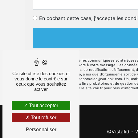
En cochant cette case, j'accepte les condi
** Les données personnelles communiquées sont nécessaires
dans le seul but de répondre à votre message. Les donné
disposez de droits d’accès, de rectification, d’effacement, 
Ce site utilise des cookies et
d’une autorité de contrôle, ainsi que d’organiser le sort d
vous donne le contrôle sur
électronique à l'adresse sopomelec@outlook.com. Un justif
ceux que vous souhaitez
de prescription légale aux fins probatoires et de gestion d
Bloctel.gouv.fr
. Consultez le site cnil.fr pour plus d’informa
activer
Tout accepter
Tout refuser
Personnaliser
©
Vistalid
- 2