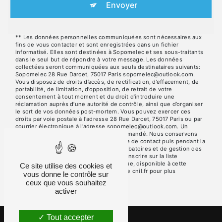
Envoyer
** Les données personnelles communiquées sont nécessaires aux
fins de vous contacter et sont enregistrées dans un fichier
informatisé. Elles sont destinées à Sopomelec et ses sous-traitants
dans le seul but de répondre à votre message. Les données
collectées seront communiquées aux seuls destinataires suivants:
Sopomelec 28 Rue Darcet, 75017 Paris sopomelec@outlook.com.
Vous disposez de droits d’accès, de rectification, d’effacement, de
portabilité, de limitation, d’opposition, de retrait de votre
consentement à tout moment et du droit d’introduire une
réclamation auprès d’une autorité de contrôle, ainsi que d’organiser
le sort de vos données post-mortem. Vous pouvez exercer ces
droits par voie postale à l'adresse 28 Rue Darcet, 75017 Paris ou par
courrier électronique à l'adresse sopomelec@outlook.com. Un
justificatif d'identité pourra vous être demandé. Nous conservons
vos données pendant la période de prise de contact puis pendant la
durée de prescription légale aux fins probatoires et de gestion des
contentieux. Vous avez le droit de vous inscrire sur la liste
d'opposition au démarchage téléphonique, disponible à cette
Ce site utilise des cookies et
adresse:
Bloctel.gouv.fr
. Consultez le site cnil.fr pour plus
vous donne le contrôle sur
d’informations sur vos droits.
ceux que vous souhaitez
activer
Tout accepter