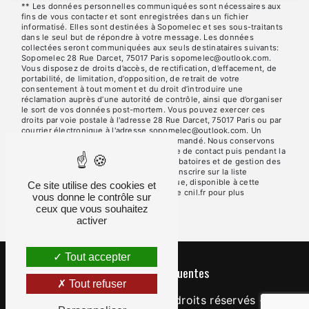
** Les données personnelles communiquées sont nécessaires aux
fins de vous contacter et sont enregistrées dans un fichier
informatisé. Elles sont destinées à Sopomelec et ses sous-traitants
dans le seul but de répondre à votre message. Les données
collectées seront communiquées aux seuls destinataires suivants:
Sopomelec 28 Rue Darcet, 75017 Paris sopomelec@outlook.com.
Vous disposez de droits d’accès, de rectification, d’effacement, de
portabilité, de limitation, d’opposition, de retrait de votre
consentement à tout moment et du droit d’introduire une
réclamation auprès d’une autorité de contrôle, ainsi que d’organiser
le sort de vos données post-mortem. Vous pouvez exercer ces
droits par voie postale à l'adresse 28 Rue Darcet, 75017 Paris ou par
courrier électronique à l'adresse sopomelec@outlook.com. Un
justificatif d'identité pourra vous être demandé. Nous conservons
vos données pendant la période de prise de contact puis pendant la
durée de prescription légale aux fins probatoires et de gestion des
contentieux. Vous avez le droit de vous inscrire sur la liste
d'opposition au démarchage téléphonique, disponible à cette
Ce site utilise des cookies et
adresse:
Bloctel.gouv.fr
. Consultez le site cnil.fr pour plus
vous donne le contrôle sur
d’informations sur vos droits.
ceux que vous souhaitez
activer
Tout accepter
Recherches fréquentes
Tout refuser
©
Vistalid
- 2026 - Tous droits réservés -